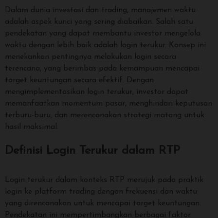
Dalam dunia investasi dan trading, manajemen waktu
adalah aspek kunci yang sering diabaikan. Salah satu
pendekatan yang dapat membantu investor mengelola
waktu dengan lebih baik adalah login terukur. Konsep ini
menekankan pentingnya melakukan login secara
terencana, yang berimbas pada kemampuan mencapai
target keuntungan secara efektif. Dengan
mengimplementasikan login terukur, investor dapat
memanfaatkan momentum pasar, menghindari keputusan
terburu-buru, dan merencanakan strategi matang untuk
hasil maksimal.
Definisi Login Terukur dalam RTP
Login terukur dalam konteks RTP merujuk pada praktik
login ke platform trading dengan frekuensi dan waktu
yang direncanakan untuk mencapai target keuntungan.
Pendekatan ini mempertimbangkan berbagai faktor