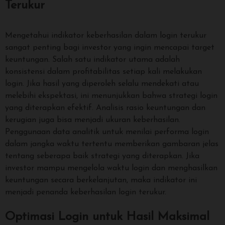
Terukur
Mengetahui indikator keberhasilan dalam login terukur
sangat penting bagi investor yang ingin mencapai target
keuntungan. Salah satu indikator utama adalah
konsistensi dalam profitabilitas setiap kali melakukan
login. Jika hasil yang diperoleh selalu mendekati atau
melebihi ekspektasi, ini menunjukkan bahwa strategi login
yang diterapkan efektif. Analisis rasio keuntungan dan
kerugian juga bisa menjadi ukuran keberhasilan.
Penggunaan data analitik untuk menilai performa login
dalam jangka waktu tertentu memberikan gambaran jelas
tentang seberapa baik strategi yang diterapkan. Jika
investor mampu mengelola waktu login dan menghasilkan
keuntungan secara berkelanjutan, maka indikator ini
menjadi penanda keberhasilan login terukur.
Optimasi Login untuk Hasil Maksimal