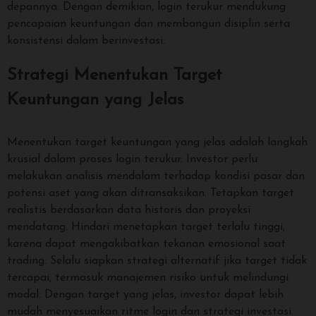
depannya. Dengan demikian, login terukur mendukung
pencapaian keuntungan dan membangun disiplin serta
konsistensi dalam berinvestasi.
Strategi Menentukan Target
Keuntungan yang Jelas
Menentukan target keuntungan yang jelas adalah langkah
krusial dalam proses login terukur. Investor perlu
melakukan analisis mendalam terhadap kondisi pasar dan
potensi aset yang akan ditransaksikan. Tetapkan target
realistis berdasarkan data historis dan proyeksi
mendatang. Hindari menetapkan target terlalu tinggi,
karena dapat mengakibatkan tekanan emosional saat
trading. Selalu siapkan strategi alternatif jika target tidak
tercapai, termasuk manajemen risiko untuk melindungi
modal. Dengan target yang jelas, investor dapat lebih
mudah menyesuaikan ritme login dan strategi investasi.