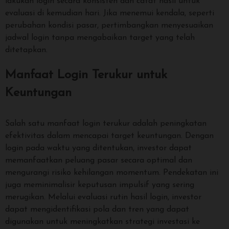
lakukan login secara konsisten dan catat hasil untuk
evaluasi di kemudian hari. Jika menemui kendala, seperti
perubahan kondisi pasar, pertimbangkan menyesuaikan
jadwal login tanpa mengabaikan target yang telah
ditetapkan.
Manfaat Login Terukur untuk
Keuntungan
Salah satu manfaat login terukur adalah peningkatan
efektivitas dalam mencapai target keuntungan. Dengan
login pada waktu yang ditentukan, investor dapat
memanfaatkan peluang pasar secara optimal dan
mengurangi risiko kehilangan momentum. Pendekatan ini
juga meminimalisir keputusan impulsif yang sering
merugikan. Melalui evaluasi rutin hasil login, investor
dapat mengidentifikasi pola dan tren yang dapat
digunakan untuk meningkatkan strategi investasi ke