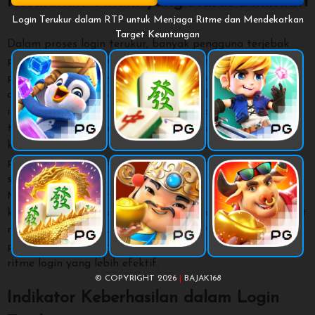
Kesalahan Umum yang Harus Dihindari
Login Terukur dalam RTP untuk Menjaga Ritme dan Mendekatkan
Target Keuntungan
Dalam proses login terukur, banyak pengguna terjebak
pada kesalahan umum yang dapat menghambat
pencapaian target keuntungan. Salah satu kesalahan
adalah kurangnya perencanaan waktu login. Banyak
investor yang login tanpa mempertimbangkan waktu
terbaik untuk transaksi, yang dapat mengakibatkan
keputusan investasi kurang optimal. Selain itu, beberapa
pengguna terburu-buru dalam mengambil keputusan
setelah login, tanpa menganalisis data yang tersedia.
Mengabaikan penetapan batasan kerugian dan
keuntungan juga merupakan kesalahan umum yang dapat
mengakibatkan kerugian lebih besar. Oleh karena itu,
penting untuk menghindari kesalahan ini demi menjaga
ritme login yang lebih efektif.
© COPYRIGHT 2026
|
BAJAK168
Indikator Keberhasilan dalam Login