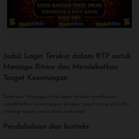
Show More
Judul: Login Terukur dalam RTP untuk
Menjaga Ritme dan Mendekatkan
Target Keuntungan
Deskripsi: Menjaga ritme login terukur membantu
mendekatkan keuntungan dengan target yang jelas dan
strategi tepat untuk hasil maksimal.
Pendahuluan dan konteks