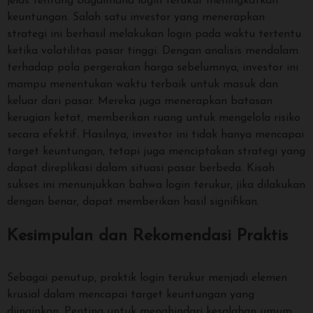
jelas tentang bagaimana login terukur meningkatkan
keuntungan. Salah satu investor yang menerapkan
strategi ini berhasil melakukan login pada waktu tertentu
ketika volatilitas pasar tinggi. Dengan analisis mendalam
terhadap pola pergerakan harga sebelumnya, investor ini
mampu menentukan waktu terbaik untuk masuk dan
keluar dari pasar. Mereka juga menerapkan batasan
kerugian ketat, memberikan ruang untuk mengelola risiko
secara efektif. Hasilnya, investor ini tidak hanya mencapai
target keuntungan, tetapi juga menciptakan strategi yang
dapat direplikasi dalam situasi pasar berbeda. Kisah
sukses ini menunjukkan bahwa login terukur, jika dilakukan
dengan benar, dapat memberikan hasil signifikan.
Kesimpulan dan Rekomendasi Praktis
Sebagai penutup, praktik login terukur menjadi elemen
krusial dalam mencapai target keuntungan yang
diinginkan. Penting untuk menghindari kesalahan umum